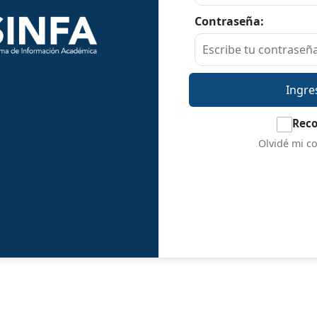
Contraseña:
Ingre
Rec
Olvidé mi c