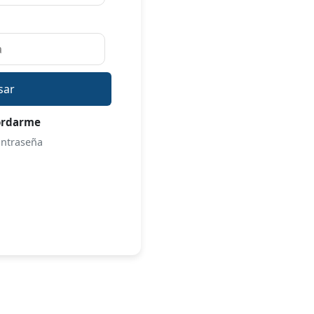
sar
ordarme
ontraseña